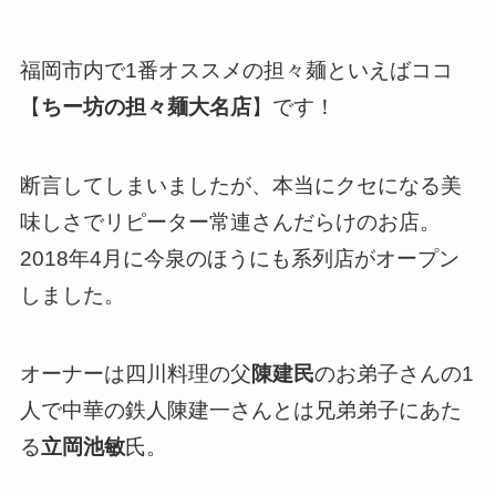
福岡市内で1番オススメの担々麺といえばココ
【
ちー坊の担々麺大名店
】です！
断言してしまいましたが、本当にクセになる美
味しさでリピーター常連さんだらけのお店。
2018年4月に今泉のほうにも系列店がオープン
しました。
オーナーは四川料理の父
陳建民
のお弟子さんの1
人で中華の鉄人陳建一さんとは兄弟弟子にあた
る
立岡池敏
氏。