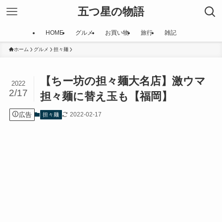
五つ星の物語
HOME
グルメ
お買い物
旅行
雑記
ホーム
グルメ
担々麺
【ちー坊の担々麺大名店】激ウマ
2022
2/17
担々麺に替え玉も【福岡】
広告
2022-02-17
担々麺