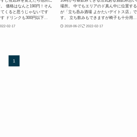
牛すじ煮込みを覚えたら他所に
10時から昼飲みできる活気ある酒飲み憩い
。 価格はなんと190円！そん
場所。 中でもエリアのド真ん中に位置す
出てくると思うじゃないです
が「立ち呑み酒場 よかたいデイトス店」
 ドリンクも300円以下...
す。 立ち飲みもできますが椅子も十分用...
022-02-17
2018-06-27
2022-02-17
1