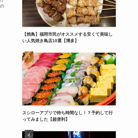
の
るの
で
【焼鳥】福岡市民がオススメする安くて美味し
い人気焼き鳥店10選【博多】
スシローアプリで待ち時間なし！？予約して行
ってみました【超便利】