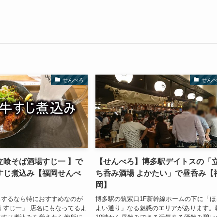
せんべろ
せん
立喰そば酒場すじ一 】で
【せんべろ】博多駅デイトスの「
すじ煮込み【福岡せんべ
ち呑み酒場 よかたい」で昼呑み【
岡】
ろするなら特におすすめなのが
博多駅の筑紫口1F新幹線ホームの下に「ほ
 すじ一」 店名にもなってるよ
よい通り」なる魅惑のエリアがあります。