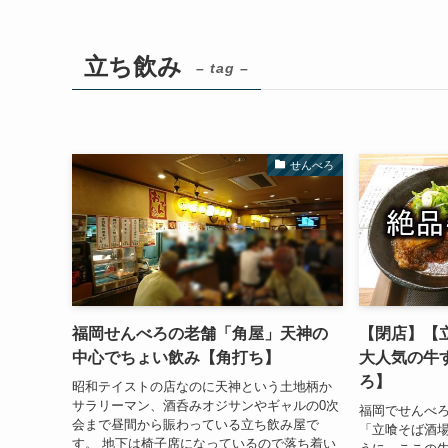
立ち飲み
– tag –
せんべろ
福岡せんべろの老舗「角屋」天神の
【閉店】【
中心でちょい飲み【角打ち】
大人気の牛
ろ】
昭和テイストの店なのに天神という土地柄か
サラリーマン、酒呑みオジサンやギャルの0次
福岡でせんべ
会まで昼間から賑わっている立ち飲み屋で
「立喰そば酒場
す。 地下は椅子席になっているので落ち着い