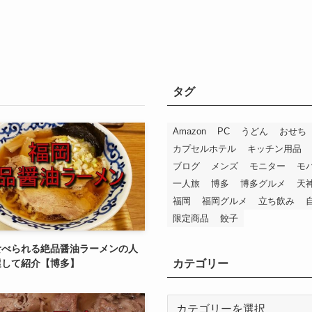
タグ
Amazon
PC
うどん
おせち
カプセルホテル
キッチン用品
ブログ
メンズ
モニター
モ
一人旅
博多
博多グルメ
天
福岡
福岡グルメ
立ち飲み
限定商品
餃子
食べられる絶品醤油ラーメンの人
カテゴリー
選して紹介【博多】
カ