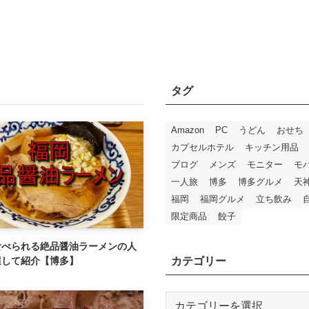
タグ
Amazon
PC
うどん
おせち
カプセルホテル
キッチン用品
ブログ
メンズ
モニター
モ
一人旅
博多
博多グルメ
天
福岡
福岡グルメ
立ち飲み
限定商品
餃子
食べられる絶品醤油ラーメンの人
カテゴリー
選して紹介【博多】
カ