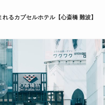
まれるカプセルホテル【心斎橋 難波】