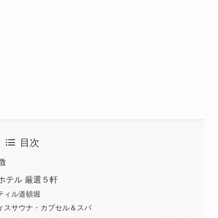
目次
徴
ホテル 厳選５軒
ティル道頓堀
ィスサウナ・カプセル＆スパ