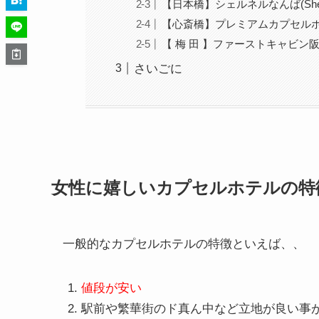
【日本橋】シェルネルなんば(Shell・N
【心斎橋】プレミアムカプセルホテ
【 梅 田 】ファーストキャビン
さいごに
女性に嬉しいカプセルホテルの特
一般的なカプセルホテルの特徴といえば、、
値段が安い
駅前や繁華街のド真ん中など立地が良い事