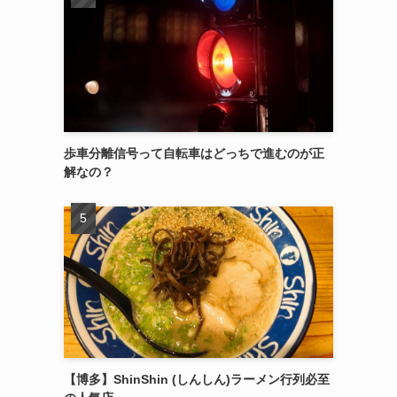
歩車分離信号って自転車はどっちで進むのが正
解なの？
【博多】ShinShin (しんしん)ラーメン行列必至