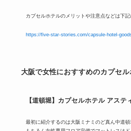
カプセルホテルの
メリットや注意点
などは下記
https://five-star-stories.com/capsule-hotel-good
大阪で女性におすすめのカプセル
【道頓堀】カプセルホテル アステ
最初に紹介するのは大阪ミナミのど真ん中道頓
もちろん女性専用フロア完備でマットレスはド