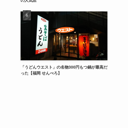
の人気店
「うどんウエスト」の名物300円もつ鍋が最高だ
った【福岡 せんべろ】