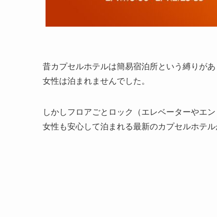
昔カプセルホテルは簡易宿泊所という縛りがあ
女性は泊まれませんでした。
しかしフロアごとロック（エレベーターやエン
女性も安心して泊まれる最新のカプセルホテル