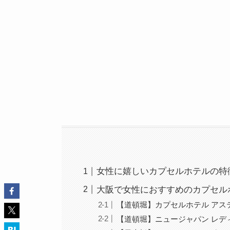
女性に嬉しいカプセルホテルの特
大阪で女性におすすめのカプセル
【道頓堀】カプセルホテル アス
【道頓堀】ニュージャパン レデ