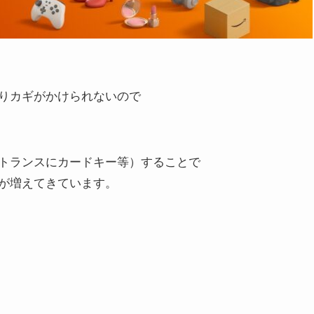
りカギがかけられないので
トランスにカードキー等）することで
が増えてきています。