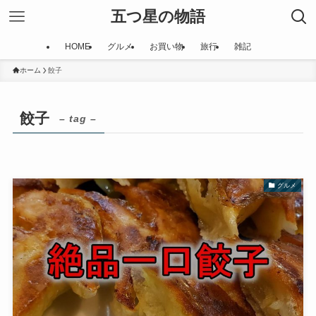
五つ星の物語
HOME
グルメ
お買い物
旅行
雑記
ホーム
餃子
餃子
– tag –
グルメ