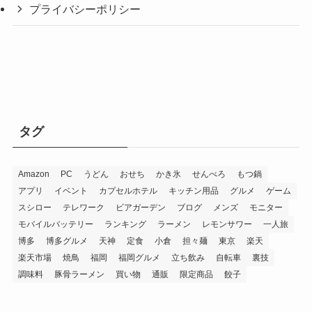
プライバシーポリシー
タグ
Amazon
PC
うどん
おせち
かき氷
せんべろ
もつ鍋
アプリ
イベント
カプセルホテル
キッチン用品
グルメ
ゲーム
スシロー
テレワーク
ビアガーデン
ブログ
メンズ
モニター
モバイルバッテリー
ランキング
ラーメン
レモンサワー
一人旅
博多
博多グルメ
天神
定食
小倉
担々麺
東京
楽天
楽天市場
焼鳥
福岡
福岡グルメ
立ち飲み
自転車
裏技
調味料
豚骨ラーメン
買い物
通販
限定商品
餃子